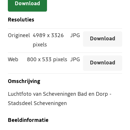
Download
Resoluties
Origineel
4989
x
3326
JPG
Download
pixels
Web
800
x
533 pixels
JPG
Download
Omschrijving
Luchtfoto van Scheveningen Bad en Dorp -
Stadsdeel Scheveningen
Beeldinformatie