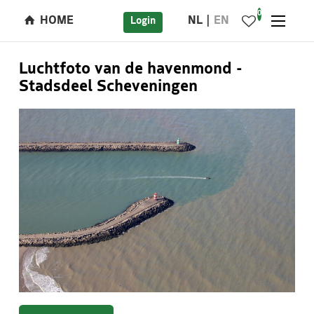
0
HOME
NL
EN
Login
Luchtfoto van de havenmond -
Stadsdeel Scheveningen