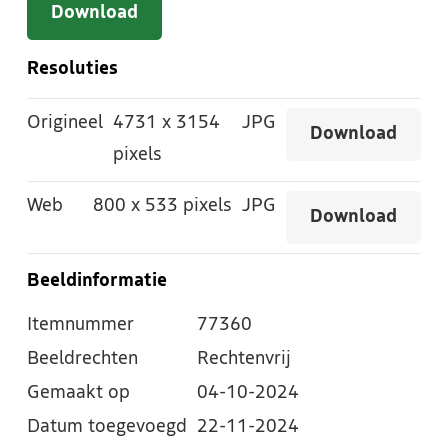
Download
Resoluties
Origineel
4731
x
3154
JPG
Download
pixels
Web
800
x
533 pixels
JPG
Download
Beeldinformatie
Itemnummer
77360
Beeldrechten
Rechtenvrij
Gemaakt op
04-10-2024
Datum toegevoegd
22-11-2024