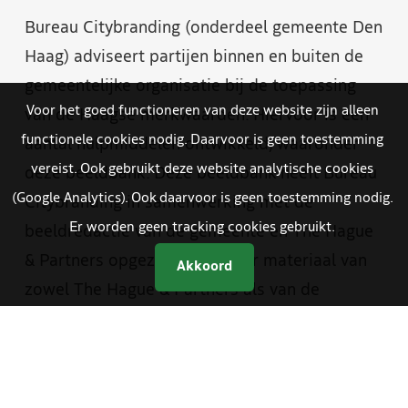
Bureau Citybranding (onderdeel gemeente Den
Haag) adviseert partijen binnen en buiten de
gemeentelijke organisatie bij de toepassing
Voor het goed functioneren van deze website zijn alleen
van de Haagse merkwaarden. Hiervoor is een
functionele cookies nodig. Daarvoor is geen toestemming
aantal hulpmiddelen ontwikkeld, waaronder
vereist. Ook gebruikt deze website analytische cookies
deze beeldbank. Deze beeldbank heeft Bureau
(Google Analytics). Ook daarvoor is geen toestemming nodig.
Citybranding in samenwerking met de
Er worden geen tracking cookies gebruikt.
beeldredactie van de gemeente en The Hague
& Partners opgezet. Je vindt er materiaal van
Akkoord
zowel The Hague & Partners als van de
gemeente Den Haag. Medewerkers van de
gemeente hebben met een aparte inlog
toegang tot foto- en videomateriaal dat alleen
bestemd is voor gemeentelijke communicatie.