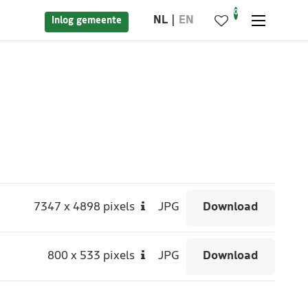
0
NL
EN
Inlog gemeente
7347
x
4898 pixels
JPG
Download
800
x
533 pixels
JPG
Download