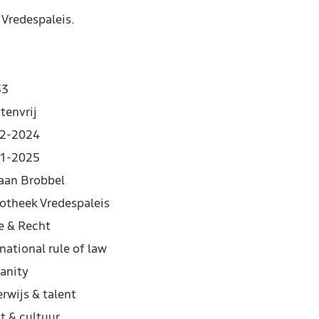
 Vredespaleis.
53
tenvrij
2-2024
1-2025
iaan Brobbel
iotheek Vredespaleis
e & Recht
national rule of law
anity
rwijs & talent
t & cultuur