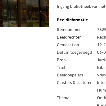
Ingang bibliotheek van het
Beeldinformatie
Itemnummer
782
Beeldrechten
Rech
Gemaakt op
19-1
Datum toegevoegd
06-0
Bron
Jurr
Titel
Bibl
Beeldbepalers
Vred
Clusters & sectoren
Inter
Hum
Thema
Onde
Kuns