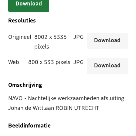
Download
Resoluties
Origineel
8002
x
5335
JPG
Download
pixels
Web
800
x
533 pixels
JPG
Download
Omschrijving
NAVO - Nachtelijke werkzaamheden afsluiting
Johan de Wittlaan ROBIN UTRECHT
Beeldinformatie