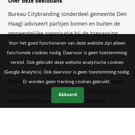
Over deze beeldbank
Bureau Citybranding (onderdeel gemeente Den
Haag) adviseert partijen binnen en buiten de
gemeentelijke organisatie bij de toepassing
van de Haagse merkwaarden. Hiervoor is een
Voor het goed functioneren van deze website zijn alleen
aantal hulpmiddelen ontwikkeld, waaronder
functionele cookies nodig. Daarvoor is geen toestemming
deze beeldbank. Deze beeldbank heeft Bureau
vereist. Ook gebruikt deze website analytische cookies
Citybranding in samenwerking met de
(Google Analytics). Ook daarvoor is geen toestemming nodig.
beeldredactie van de gemeente en The Hague
Er worden geen tracking cookies gebruikt.
& Partners opgezet. Je vindt er materiaal van
Akkoord
zowel The Hague & Partners als van de
gemeente Den Haag. Medewerkers van de
gemeente hebben met een aparte inlog
toegang tot foto- en videomateriaal dat alleen