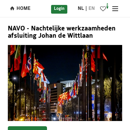
0
HOME
NL
EN
Login
NAVO - Nachtelijke werkzaamheden
afsluiting Johan de Wittlaan