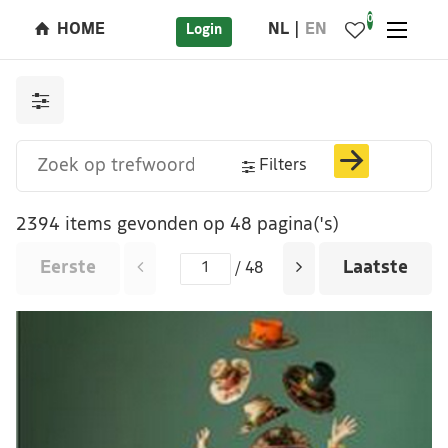
0
HOME
NL
EN
Login
Filters
2394 items gevonden op 48 pagina('s)
Eerste
Laatste
/ 48