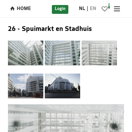
0
HOME
NL
EN
Login
26 - Spuimarkt en Stadhuis