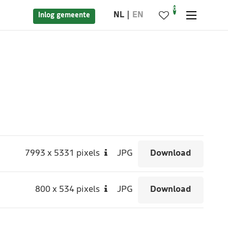
0
NL
EN
Inlog gemeente
7993
x
5331 pixels
JPG
Download
800
x
534 pixels
JPG
Download