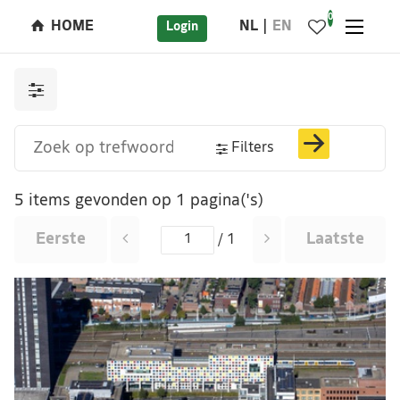
0
HOME
NL
EN
Login
Filters
5 items gevonden op 1 pagina('s)
Eerste
Laatste
/ 1