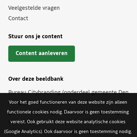
Veelgestelde vragen
Contact
Stuur ons je content
Content aanleveren
Over deze beeldbank
Bureau Citybranding (onderdeel gemeente Den
Haag) adviseert partijen binnen en buiten de
Voor het goed functioneren van deze website zijn alleen
gemeentelijke organisatie bij de toepassing
functionele cookies nodig. Daarvoor is geen toestemming
van de Haagse merkwaarden. Hiervoor is een
vereist. Ook gebruikt deze website analytische cookies
aantal hulpmiddelen ontwikkeld, waaronder
(Google Analytics). Ook daarvoor is geen toestemming nodig.