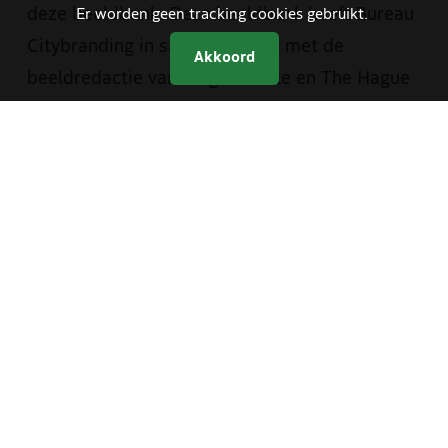
deze beeldbank. Deze beeldbank heeft Bureau
Er worden geen tracking cookies gebruikt.
Citybranding in samenwerking met de
Akkoord
beeldredactie van de gemeente en The Hague
& Partners opgezet. Je vindt er materiaal van
zowel The Hague & Partners als van de
gemeente Den Haag. Medewerkers van de
gemeente hebben met een aparte inlog
toegang tot foto- en videomateriaal dat alleen
bestemd is voor gemeentelijke communicatie.