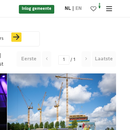
0
NL
EN
Inlog gemeente
rs
|
Eerste
Laatste
/ 1
st