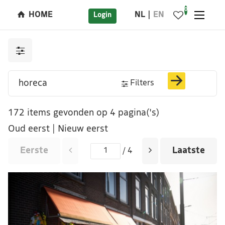
0
HOME
NL
EN
Login
Filters
172 items gevonden op 4 pagina('s)
Oud eerst
|
Nieuw eerst
Eerste
Laatste
/ 4