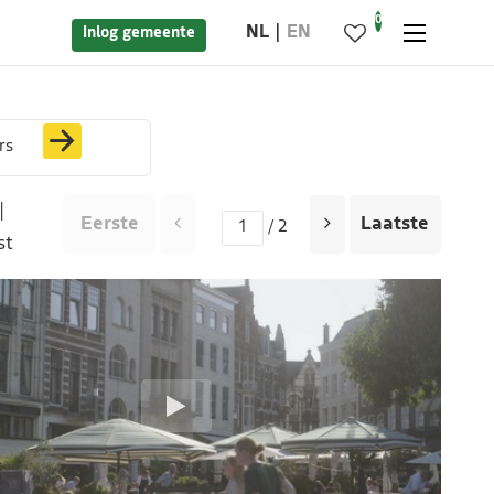
0
NL
EN
Inlog gemeente
rs
|
Eerste
Laatste
/ 2
st