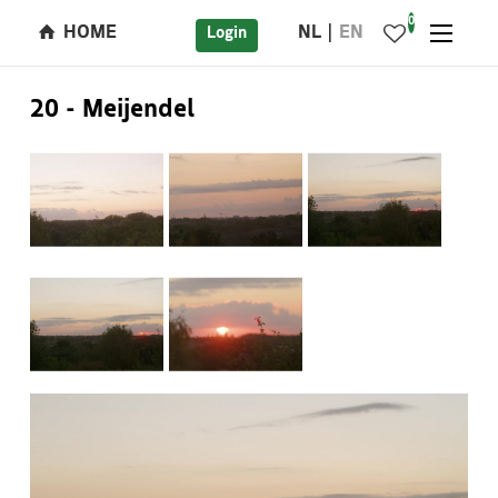
0
HOME
NL
EN
Login
20 - Meijendel