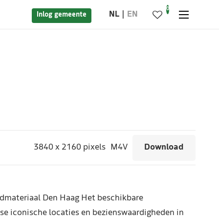
0
NL
EN
Inlog gemeente
3840
x
2160 pixels
M4V
Download
dmateriaal Den Haag Het beschikbare
se iconische locaties en bezienswaardigheden in