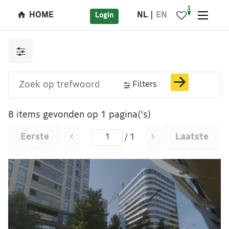
0
HOME
NL
EN
Login
Filters
8 items gevonden op 1 pagina('s)
Eerste
Laatste
/ 1