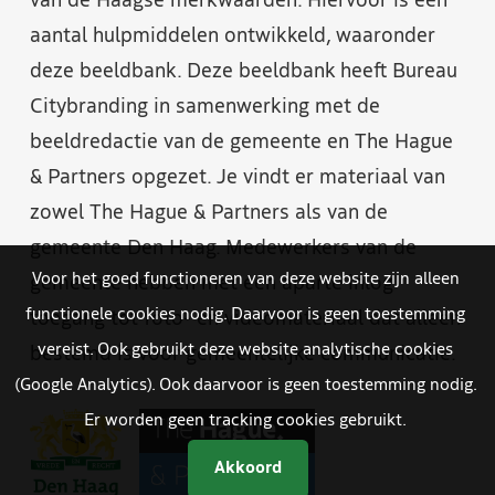
van de Haagse merkwaarden. Hiervoor is een
aantal hulpmiddelen ontwikkeld, waaronder
deze beeldbank. Deze beeldbank heeft Bureau
Citybranding in samenwerking met de
beeldredactie van de gemeente en The Hague
& Partners opgezet. Je vindt er materiaal van
zowel The Hague & Partners als van de
gemeente Den Haag. Medewerkers van de
Voor het goed functioneren van deze website zijn alleen
gemeente hebben met een aparte inlog
functionele cookies nodig. Daarvoor is geen toestemming
toegang tot foto- en videomateriaal dat alleen
vereist. Ook gebruikt deze website analytische cookies
bestemd is voor gemeentelijke communicatie.
(Google Analytics). Ook daarvoor is geen toestemming nodig.
Er worden geen tracking cookies gebruikt.
Akkoord